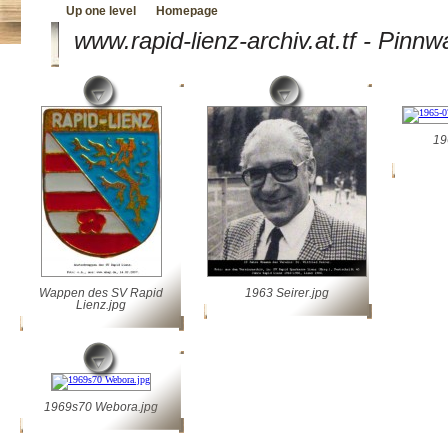
Up one level
Homepage
www.rapid-lienz-archiv.at.tf - Pinn
19
Wappen des SV Rapid
1963 Seirer.jpg
Lienz.jpg
1969s70 Webora.jpg